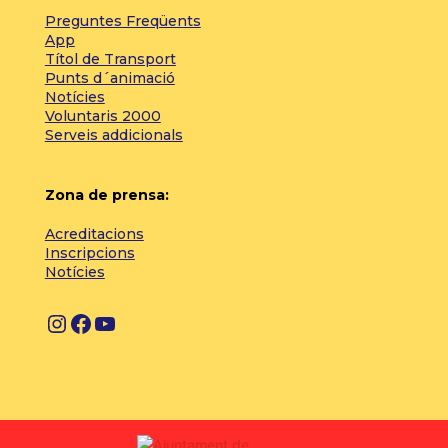
Preguntes Freqüents
App
Títol de Transport
Punts d´animació
Notícies
Voluntaris 2000
Serveis addicionals
Zona de prensa:
Acreditacions
Inscripcions
Notícies
I
F
Y
n
a
o
s
c
u
t
e
T
a
b
u