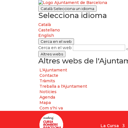
Català
Selecciona un idioma
Selecciona idioma
Català
Castellano
English
Cerca en el web
Cerca en el web
Altres webs
Altres webs de l'Ajunt
L'Ajuntament
Contacte
Tràmits
Treballa a l'Ajuntament
Notícies
Agenda
Mapa
Com s'hi va
La Cursa