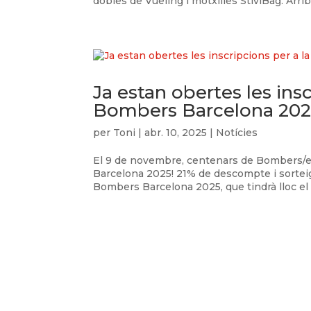
dobles de Vueling i motxilles StiviBag. Arriba
Ja estan obertes les ins
Bombers Barcelona 202
per
Toni
|
abr. 10, 2025
|
Notícies
El 9 de novembre, centenars de Bombers/es
Barcelona 2025! 21% de descompte i sorteig
Bombers Barcelona 2025, que tindrà lloc el