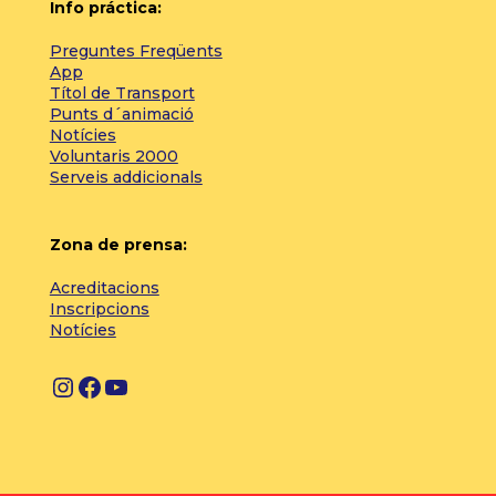
Info práctica:
Preguntes Freqüents
App
Títol de Transport
Punts d´animació
Notícies
Voluntaris 2000
Serveis addicionals
Zona de prensa:
Acreditacions
Inscripcions
Notícies
I
F
Y
n
a
o
s
c
u
t
e
T