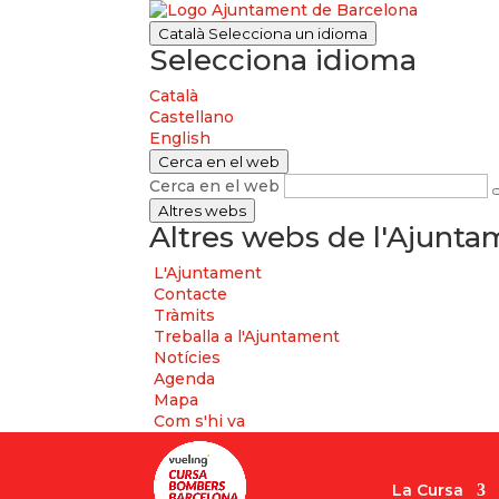
Català
Selecciona un idioma
Selecciona idioma
Català
Castellano
English
Cerca en el web
Cerca en el web
Altres webs
Altres webs de l'Ajunt
L'Ajuntament
Contacte
Tràmits
Treballa a l'Ajuntament
Notícies
Agenda
Mapa
Com s'hi va
La Cursa