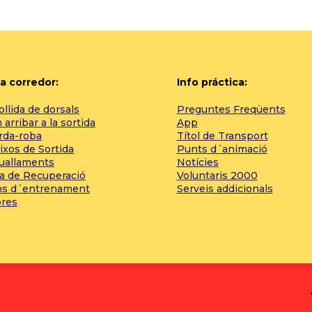
a corredor:
Info práctica:
llida de dorsals
Preguntes Freqüents
arribar a la sortida
App
rda-roba
Títol de Transport
ixos de Sortida
Punts d´animació
tuallaments
Notícies
a de Recuperació
Voluntaris 2000
ns d´entrenament
Serveis addicionals
bres