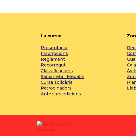
La cursa:
Zon
Presentació
Reco
Inscripcions
Com 
Reglament
Gua
Recorregut
Cala
Classificacions
Avi
Samarreta i Medalla
Zon
Cursa solidària
Pla
Patrocinadors
Lle
Anteriors edicions