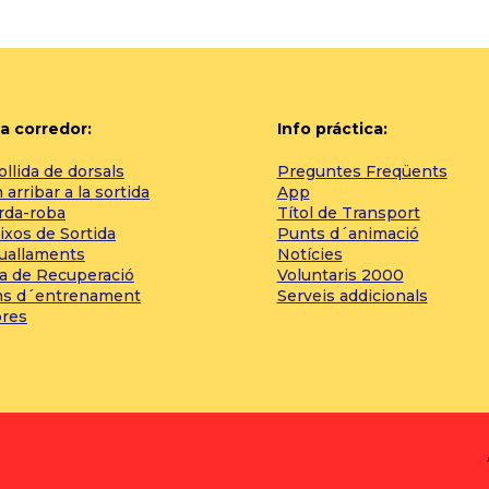
a corredor:
Info práctica:
llida de dorsals
Preguntes Freqüents
arribar a la sortida
App
rda-roba
Títol de Transport
ixos de Sortida
Punts d´animació
tuallaments
Notícies
a de Recuperació
Voluntaris 2000
ns d´entrenament
Serveis addicionals
bres