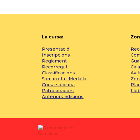
La cursa:
Zon
Presentació
Reco
Inscripcions
Com 
Reglament
Gua
Recorregut
Cala
Classificacions
Avi
Samarreta i Medalla
Zon
Cursa solidària
Pla
Patrocinadors
Lle
Anteriors edicions