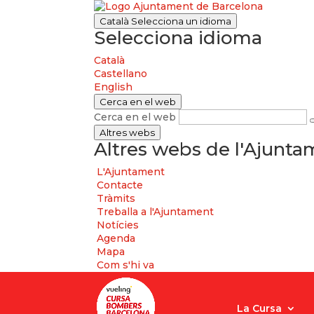
Català
Selecciona un idioma
Selecciona idioma
Català
Castellano
English
Cerca en el web
Cerca en el web
Altres webs
Altres webs de l'Ajunt
L'Ajuntament
Contacte
Tràmits
Treballa a l'Ajuntament
Notícies
Agenda
Mapa
Com s'hi va
La Cursa