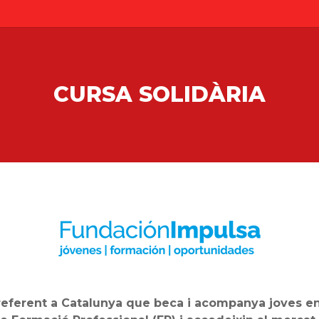
CURSA SOLIDÀRIA
eferent a Catalunya que beca i acompanya joves en s