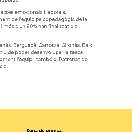
laboral.
ectes emocionals i laborals,
ent de l’equip psicopedagògic de la
i més d’un 80% han finalitzat els
ianès, Berguedà, Garrotxa, Gironès, Baix
ectiu de poder desenvolupar la tasca
mament l’equip i també el Patronat de
ció.
Zona de prensa: