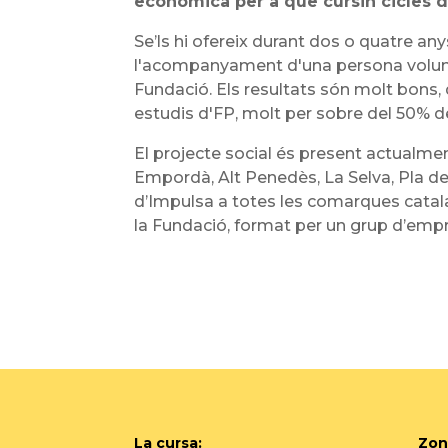
econòmica per a que cursin cicles de
Se’ls hi ofereix durant dos o quatre a
l'acompanyament d'una persona volunt
Fundació. Els resultats són molt bons,
estudis d'FP, molt per sobre del 50% d
El projecte social és present actualmen
Empordà, Alt Penedès, La Selva, Pla de 
d’Impulsa a totes les comarques catala
la Fundació, format per un grup d’empre
La cursa:
Zon