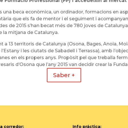
 Formació Professional (FP) i accedeixin al mercat 
nys una beca econòmica, un ordinador, formacions en asp
ària que els fa de mentor i el seguiment i acompanyam
 des de 2015 s’han becat més de 780 joves de Catalunya 
e la mitjana de Catalunya.
t a 13 territoris de Catalunya (Osona, Bages, Anoia, Mo
l’Estany i les ciutats de Sabadell i Terrassa), amb l’obj
nes en els propers anys. Propòsit pel que treballa fer
saris d’Osona que l’any 2015 van decidir crear la Funda
Saber +
a corredor:
Info práctica: