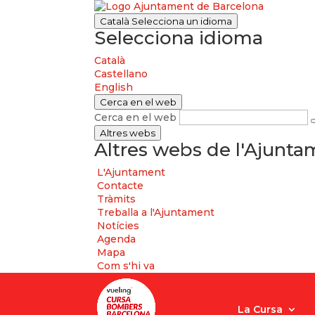
Català
Selecciona un idioma
Selecciona idioma
Català
Castellano
English
Cerca en el web
Cerca en el web
Altres webs
Altres webs de l'Ajunt
L'Ajuntament
Contacte
Tràmits
Treballa a l'Ajuntament
Notícies
Agenda
Mapa
Com s'hi va
La Cursa