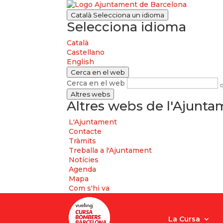
Català
Selecciona un idioma
Selecciona idioma
Català
Castellano
English
Cerca en el web
Cerca en el web
Altres webs
Altres webs de l'Ajunt
L'Ajuntament
Contacte
Tràmits
Treballa a l'Ajuntament
Notícies
Agenda
Mapa
Com s'hi va
La Cursa