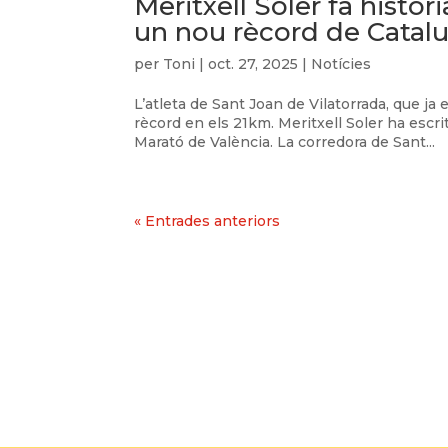
Meritxell Soler fa histò
un nou rècord de Catal
per
Toni
|
oct. 27, 2025
|
Notícies
L’atleta de Sant Joan de Vilatorrada, que j
rècord en els 21km. Meritxell Soler ha escr
Marató de València. La corredora de Sant...
« Entrades anteriors