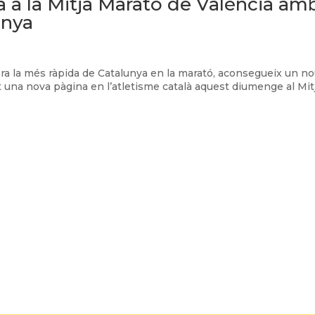
ria a la Mitjà Marató de València am
unya
a era la més ràpida de Catalunya en la marató, aconsegueix un n
it una nova pàgina en l’atletisme català aquest diumenge al Mit