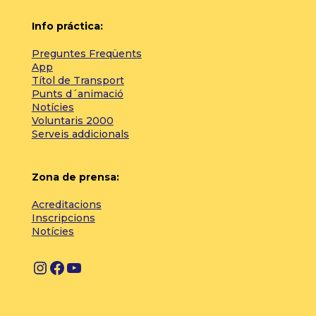
Info práctica:
Preguntes Freqüents
App
Títol de Transport
Punts d´animació
Notícies
Voluntaris 2000
Serveis addicionals
Zona de prensa:
Acreditacions
Inscripcions
Notícies
I
F
Y
n
a
o
s
c
u