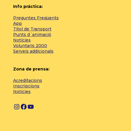
Info práctica:
Preguntes Freqüents
App
Títol de Transport
Punts d´animació
Notícies
Voluntaris 2000
Serveis addicionals
Zona de prensa:
Acreditacions
Inscripcions
Notícies
I
F
Y
n
a
o
s
c
u