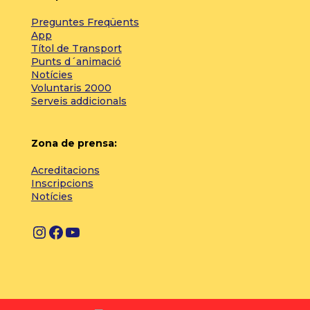
Preguntes Freqüents
App
Títol de Transport
Punts d´animació
Notícies
Voluntaris 2000
Serveis addicionals
Zona de prensa:
Acreditacions
Inscripcions
Notícies
I
F
Y
n
a
o
s
c
u
t
e
T