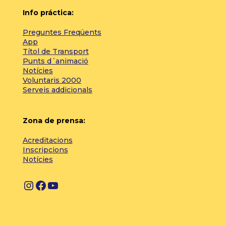
Info práctica:
Preguntes Freqüents
App
Títol de Transport
Punts d´animació
Notícies
Voluntaris 2000
Serveis addicionals
Zona de prensa:
Acreditacions
Inscripcions
Notícies
I
F
Y
n
a
o
s
c
u