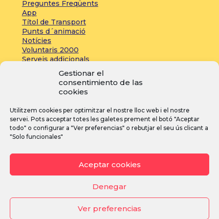
Preguntes Freqüents
App
Títol de Transport
Punts d´animació
Notícies
Voluntaris 2000
Serveis addicionals
Gestionar el
consentimiento de las
Zona de prensa:
cookies
Acreditacions
Utilitzem cookies per optimitzar el nostre lloc web i el nostre
Inscripcions
servei. Pots acceptar totes les galetes prement el botó "Aceptar
Notícies
todo" o configurar a "Ver preferencias" o rebutjar el seu ús clicant a
"Solo funcionales"
I
F
Y
Aceptar cookies
n
a
o
s
c
u
Denegar
t
e
T
Ver preferencias
a
b
u