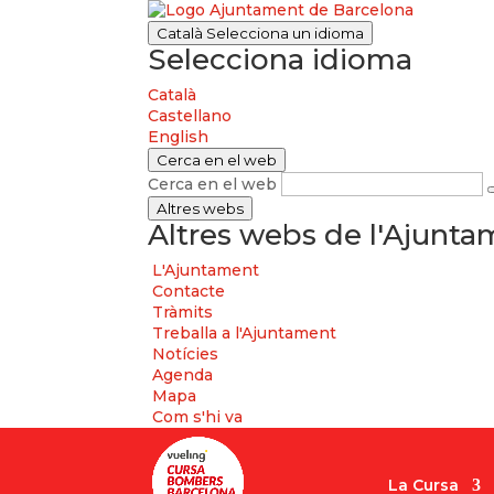
Català
Selecciona un idioma
Selecciona idioma
Català
Castellano
English
Cerca en el web
Cerca en el web
Altres webs
Altres webs de l'Ajunt
L'Ajuntament
Contacte
Tràmits
Treballa a l'Ajuntament
Notícies
Agenda
Mapa
Com s'hi va
La Cursa