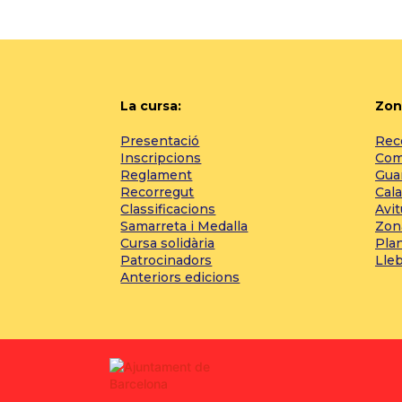
La cursa:
Zon
Presentació
Reco
Inscripcions
Com 
Reglament
Gua
Recorregut
Cala
Classificacions
Avi
Samarreta i Medalla
Zon
Cursa solidària
Pla
Patrocinadors
Lle
Anteriors edicions