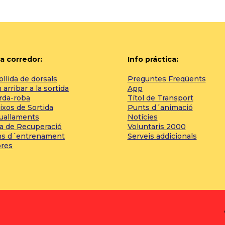
a corredor:
Info práctica:
llida de dorsals
Preguntes Freqüents
arribar a la sortida
App
rda-roba
Títol de Transport
ixos de Sortida
Punts d´animació
tuallaments
Notícies
a de Recuperació
Voluntaris 2000
ns d´entrenament
Serveis addicionals
bres