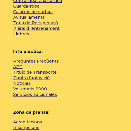
Com arribar a la sortida
Guarda-roba
Calaixos de sortida
Avituallaments
Zona de Recuperació
Plans d´entrenament
Llebres
Info práctica:
Preguntes Freqüents
APP
Título de Transporte
Punts d'animació
Notícies
Voluntaris 2000
Servicios adicionales
Zona de prensa:
Acreditacions
Inscripcions