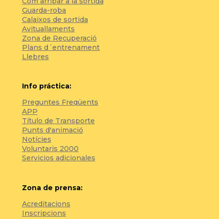
Com arribar a la sortida
Guarda-roba
Calaixos de sortida
Avituallaments
Zona de Recuperació
Plans d´entrenament
Llebres
Info práctica:
Preguntes Freqüents
APP
Título de Transporte
Punts d'animació
Notícies
Voluntaris 2000
Servicios adicionales
Zona de prensa:
Acreditacions
Inscripcions