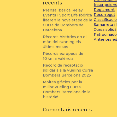
recents
Inscripcion
Reglament
Prensa Ibérica, Relay
Recorregut
Events i Sport Life Ibérica
Classificaci
lideren la nova etapa de la
Samarreta i
Cursa de Bombers de
Cursa solidà
Barcelona.
Patrocinado
Rècords històrics en el
Anteriors ed
món del running els
últims mesos
Rècords europeus de
10 km a València
Rècord de recaptació
solidària a la Vueling Cursa
Bombers Barcelona 2025
Moltes gràcies per la
millor Vueling Cursa
Bombers Barcelona de la
història!
Comentaris recents