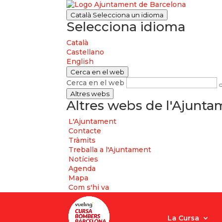
Català
Selecciona un idioma
Selecciona idioma
Català
Castellano
English
Cerca en el web
Cerca en el web
Altres webs
Altres webs de l'Ajunt
L'Ajuntament
Contacte
Tràmits
Treballa a l'Ajuntament
Notícies
Agenda
Mapa
Com s'hi va
La Cursa