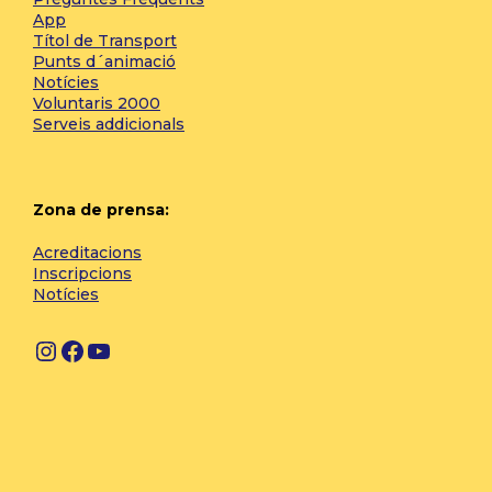
App
Títol de Transport
Punts d´animació
Notícies
Voluntaris 2000
Serveis addicionals
Zona de prensa:
Acreditacions
Inscripcions
Notícies
I
F
Y
n
a
o
s
c
u
t
e
T
a
b
u