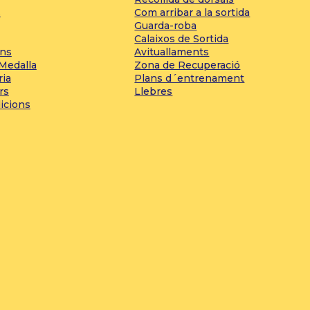
s
Com arribar a la sortida
Guarda-roba
Calaixos de Sortida
ons
Avituallaments
 Medalla
Zona de Recuperació
ria
Plans d´entrenament
rs
Llebres
icions