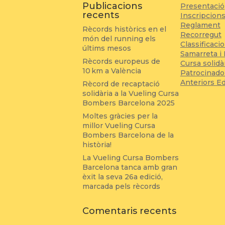
Publicacions
Presentació
recents
Inscripcion
Reglament
Rècords històrics en el
Recorregut
món del running els
Classificaci
últims mesos
Samarreta i
Rècords europeus de
Cursa solidà
10 km a València
Patrocinado
Anteriors E
Rècord de recaptació
solidària a la Vueling Cursa
Bombers Barcelona 2025
Moltes gràcies per la
millor Vueling Cursa
Bombers Barcelona de la
història!
La Vueling Cursa Bombers
Barcelona tanca amb gran
èxit la seva 26a edició,
marcada pels rècords
Comentaris recents