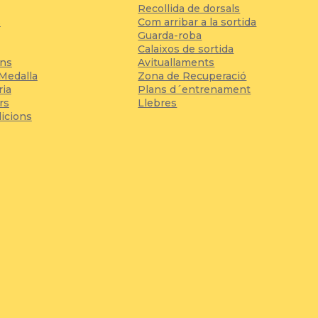
Recollida de dorsals
s
Com arribar a la sortida
Guarda-roba
Calaixos de sortida
ons
Avituallaments
 Medalla
Zona de Recuperació
ria
Plans d´entrenament
rs
Llebres
dicions