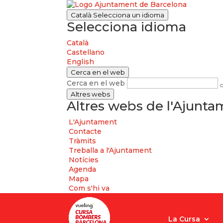
Català
Selecciona un idioma
Selecciona idioma
Català
Castellano
English
Cerca en el web
Cerca en el web
Altres webs
Altres webs de l'Ajunt
L'Ajuntament
Contacte
Tràmits
Treballa a l'Ajuntament
Notícies
Agenda
Mapa
Com s'hi va
La Cursa