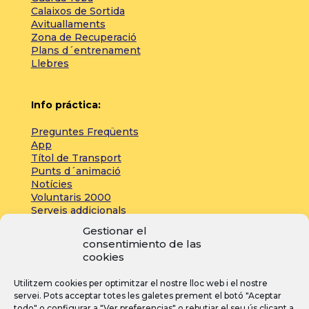
Calaixos de Sortida
Avituallaments
Zona de Recuperació
Plans d´entrenament
Llebres
Info práctica:
Preguntes Freqüents
App
Títol de Transport
Punts d´animació
Notícies
Voluntaris 2000
Serveis addicionals
Gestionar el
consentimiento de las
Zona de prensa:
cookies
Acreditacions
Utilitzem cookies per optimitzar el nostre lloc web i el nostre
Inscripcions
servei. Pots acceptar totes les galetes prement el botó "Aceptar
Notícies
todo" o configurar a "Ver preferencias" o rebutjar el seu ús clicant a