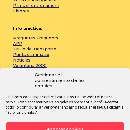
Zona de Recuperació
Plans d´entrenament
Llebres
Info práctica:
Preguntes Freqüents
APP
Título de Transporte
Punts d'animació
Notícies
Voluntaris 2000
Servicios adicionales
Gestionar el
consentimiento de las
cookies
Zona de prensa:
Utilitzem cookies per optimitzar el nostre lloc web i el nostre
Acreditacions
servei. Pots acceptar totes les galetes prement el botó "Aceptar
Inscripcions
todo" o configurar a "Ver preferencias" o rebutjar el seu ús clicant a
Notícies
"Solo funcionales"
Instagram
Facebook
YouTube
Aceptar cookies