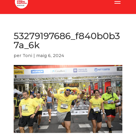
53279197686_f840b0b3
7a_6k
per
Toni
|
maig 6, 2024