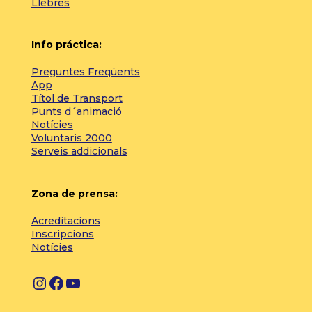
Llebres
Info práctica:
Preguntes Freqüents
App
Títol de Transport
Punts d´animació
Notícies
Voluntaris 2000
Serveis addicionals
Zona de prensa:
Acreditacions
Inscripcions
Notícies
I
F
Y
n
a
o