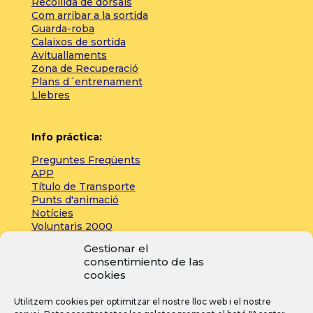
Recollida de dorsals
Com arribar a la sortida
Guarda-roba
Calaixos de sortida
Avituallaments
Zona de Recuperació
Plans d´entrenament
Llebres
Info práctica:
Preguntes Freqüents
APP
Título de Transporte
Punts d'animació
Notícies
Voluntaris 2000
Servicios adicionales
Gestionar el
consentimiento de las
cookies
Zona de prensa:
Utilitzem cookies per optimitzar el nostre lloc web i el nostre
Acreditacions