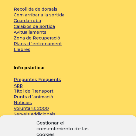
Recollida de dorsals
Com arribar a la sortida
Guarda-roba
Calaixos de Sortida
Avituallaments
Zona de Recuperació
Plans d´entrenament
Llebres
Info práctica:
Preguntes Freqüents
App
Títol de Transport
Punts d´animació
Notícies
Voluntaris 2000
Serveis addicionals
Gestionar el
consentimiento de las
Zona de prensa:
cookies