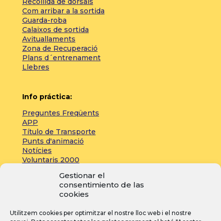
Recollida de dorsals
Com arribar a la sortida
Guarda-roba
Calaixos de sortida
Avituallaments
Zona de Recuperació
Plans d´entrenament
Llebres
Info práctica:
Preguntes Freqüents
APP
Título de Transporte
Punts d'animació
Notícies
Voluntaris 2000
Servicios adicionales
Gestionar el
consentimiento de las
cookies
Zona de prensa:
Utilitzem cookies per optimitzar el nostre lloc web i el nostre
Acreditacions