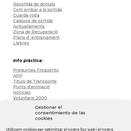
Recollida de dorsals
Com arribar a la sortida
Guarda-roba
Calaixos de sortida
Avituallaments
Zona de Recuperació
Plans d´entrenament
Llebres
Info práctica:
Preguntes Freqüents
APP
Título de Transporte
Punts d'animació
Notícies
Voluntaris 2000
Servicios adicionales
Gestionar el
consentimiento de las
cookies
Zona de prensa:
Utilitzem cookies per optimitzar el nostre lloc web i el nostre
Acreditacions