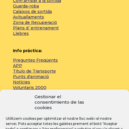
Com arribar a la sortida
Guarda-roba
Calaixos de sortida
Avituallaments
Zona de Recuperació
Plans d´entrenament
Llebres
Info práctica:
Preguntes Freqüents
APP
Título de Transporte
Punts d'animació
Notícies
Voluntaris 2000
Servicios adicionales
Gestionar el
consentimiento de las
cookies
Zona de prensa:
Utilitzem cookies per optimitzar el nostre lloc web i el nostre
Acreditacions
servei. Pots acceptar totes les galetes prement el botó "Aceptar
Inscripcions
todo" o configurar a "Ver preferencias" o rebutjar el seu ús clicant a