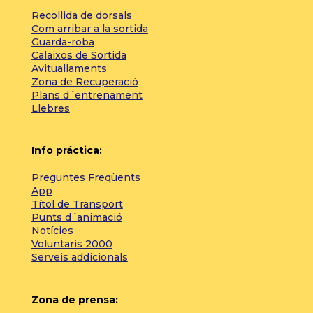
Recollida de dorsals
Com arribar a la sortida
Guarda-roba
Calaixos de Sortida
Avituallaments
Zona de Recuperació
Plans d´entrenament
Llebres
Info práctica:
Preguntes Freqüents
App
Títol de Transport
Punts d´animació
Notícies
Voluntaris 2000
Serveis addicionals
Zona de prensa: