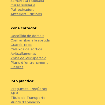
Samarreta i Medalla
Cursa solidària
Patrocinadors
Anteriors Edicions
Zona corredor:
Recollida de dorsals
Com arribar a la sortida
Guarda-roba
Calaixos de sortida
Avituallaments
Zona de Recuperació
Plans d´entrenament
Llebres
Info práctica:
Preguntes Freqüents
APP
Título de Transporte
Punts d'animació