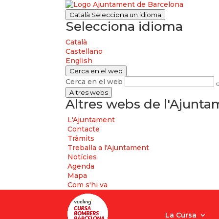
Català
Selecciona un idioma
Selecciona idioma
Català
Castellano
English
Cerca en el web
Cerca en el web
Altres webs
Altres webs de l'Ajunt
L'Ajuntament
Contacte
Tràmits
Treballa a l'Ajuntament
Notícies
Agenda
Mapa
Com s'hi va
La Cursa