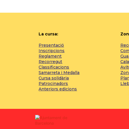
La cursa:
Zon
Presentació
Reco
Inscripcions
Com 
Reglament
Gua
Recorregut
Cala
Classificacions
Avi
Samarreta i Medalla
Zon
Cursa solidària
Pla
Patrocinadors
Lle
Anteriors edicions