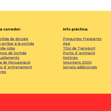
a corredor:
Info práctica:
llida de dorsals
Preguntes Freqüents
arribar a la sortida
App
rda-roba
Títol de Transport
ixos de Sortida
Punts d´animació
tuallaments
Notícies
a de Recuperació
Voluntaris 2000
ns d´entrenament
Serveis addicionals
bres