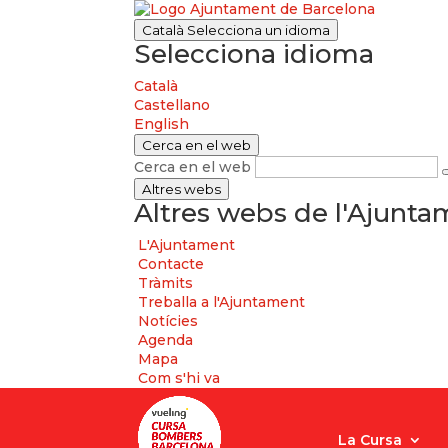
Català
Selecciona un idioma
Selecciona idioma
Català
Castellano
English
Cerca en el web
Cerca en el web
Altres webs
Altres webs de l'Ajunt
L'Ajuntament
Contacte
Tràmits
Treballa a l'Ajuntament
Notícies
Agenda
Mapa
Com s'hi va
La Cursa