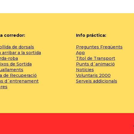
a corredor:
Info práctica:
llida de dorsals
Preguntes Freqüents
arribar a la sortida
App
rda-roba
Títol de Transport
ixos de Sortida
Punts d´animació
tuallaments
Notícies
a de Recuperació
Voluntaris 2000
ns d´entrenament
Serveis addicionals
bres