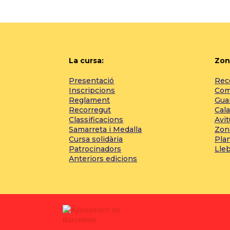
La cursa:
Zon
Presentació
Reco
Inscripcions
Com 
Reglament
Gua
Recorregut
Cala
Classificacions
Avi
Samarreta i Medalla
Zon
Cursa solidària
Pla
Patrocinadors
Lle
Anteriors edicions