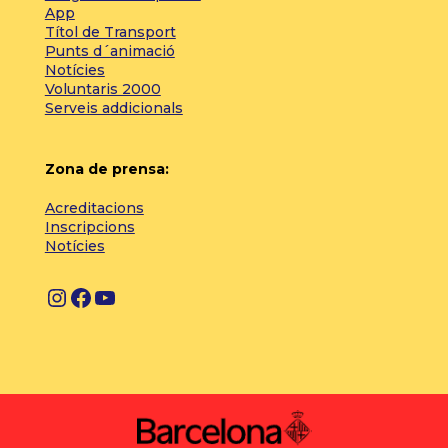
App
Títol de Transport
Punts d´animació
Notícies
Voluntaris 2000
Serveis addicionals
Zona de prensa:
Acreditacions
Inscripcions
Notícies
I
F
Y
n
a
o
s
c
u
t
e
T
a
b
u