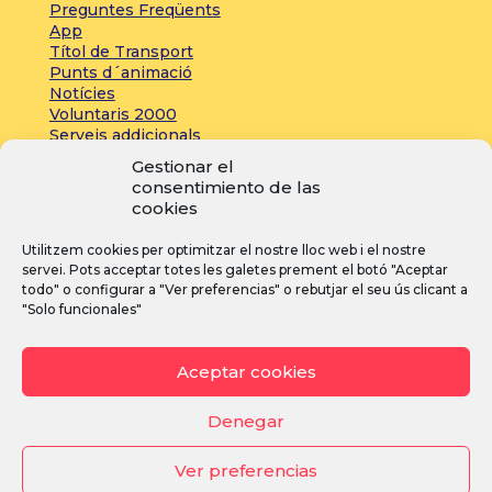
Preguntes Freqüents
App
Títol de Transport
Punts d´animació
Notícies
Voluntaris 2000
Serveis addicionals
Gestionar el
consentimiento de las
Zona de prensa:
cookies
Acreditacions
Utilitzem cookies per optimitzar el nostre lloc web i el nostre
Inscripcions
servei. Pots acceptar totes les galetes prement el botó "Aceptar
Notícies
todo" o configurar a "Ver preferencias" o rebutjar el seu ús clicant a
"Solo funcionales"
I
F
Y
Aceptar cookies
n
a
o
s
c
u
Denegar
t
e
T
Ver preferencias
a
b
u