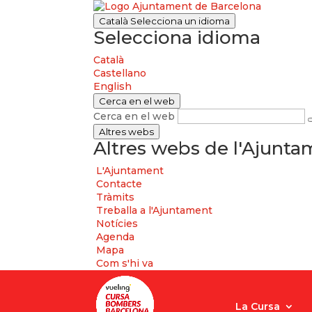
Català
Selecciona un idioma
Selecciona idioma
Català
Castellano
English
Cerca en el web
Cerca en el web
Altres webs
Altres webs de l'Ajunt
L'Ajuntament
Contacte
Tràmits
Treballa a l'Ajuntament
Notícies
Agenda
Mapa
Com s'hi va
La Cursa