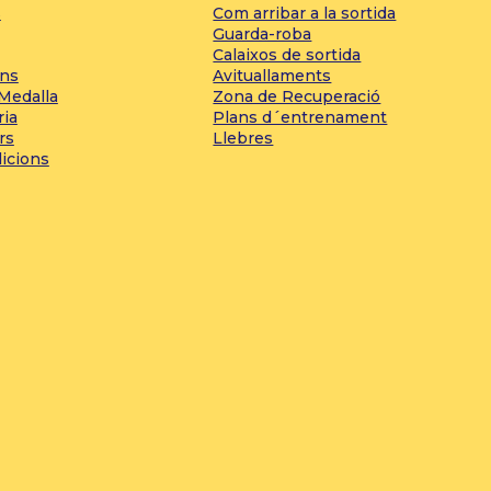
s
Com arribar a la sortida
Guarda-roba
Calaixos de sortida
ons
Avituallaments
 Medalla
Zona de Recuperació
ria
Plans d´entrenament
rs
Llebres
dicions