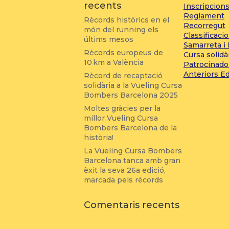
recents
Inscripcion
Reglament
Rècords històrics en el
Recorregut
món del running els
Classificaci
últims mesos
Samarreta i
Rècords europeus de
Cursa solidà
10 km a València
Patrocinado
Anteriors E
Rècord de recaptació
solidària a la Vueling Cursa
Bombers Barcelona 2025
Moltes gràcies per la
millor Vueling Cursa
Bombers Barcelona de la
història!
La Vueling Cursa Bombers
Barcelona tanca amb gran
èxit la seva 26a edició,
marcada pels rècords
Comentaris recents