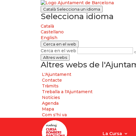
Català
Selecciona un idioma
Selecciona idioma
Català
Castellano
English
Cerca en el web
Cerca en el web
Altres webs
Altres webs de l'Ajunt
L'Ajuntament
Contacte
Tràmits
Treballa a l'Ajuntament
Notícies
Agenda
Mapa
Com s'hi va
La Cursa