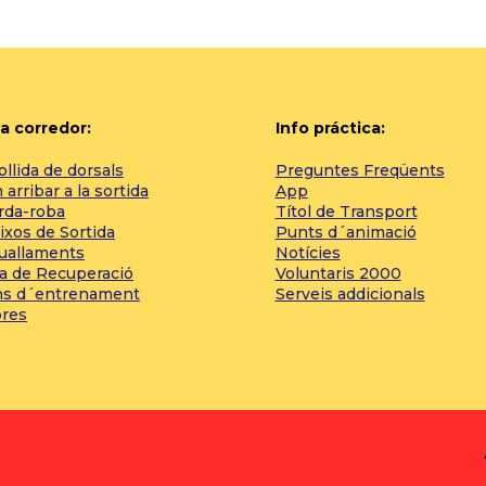
a corredor:
Info práctica:
llida de dorsals
Preguntes Freqüents
arribar a la sortida
App
rda-roba
Títol de Transport
ixos de Sortida
Punts d´animació
tuallaments
Notícies
a de Recuperació
Voluntaris 2000
ns d´entrenament
Serveis addicionals
bres