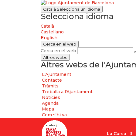
Català
Selecciona un idioma
Selecciona idioma
Català
Castellano
English
Cerca en el web
Cerca en el web
Altres webs
Altres webs de l'Ajunt
L'Ajuntament
Contacte
Tràmits
Treballa a l'Ajuntament
Notícies
Agenda
Mapa
Com s'hi va
La Cursa