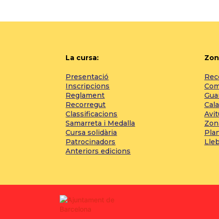
La cursa:
Zon
Presentació
Reco
Inscripcions
Com 
Reglament
Gua
Recorregut
Cala
Classificacions
Avi
Samarreta i Medalla
Zon
Cursa solidària
Pla
Patrocinadors
Lle
Anteriors edicions