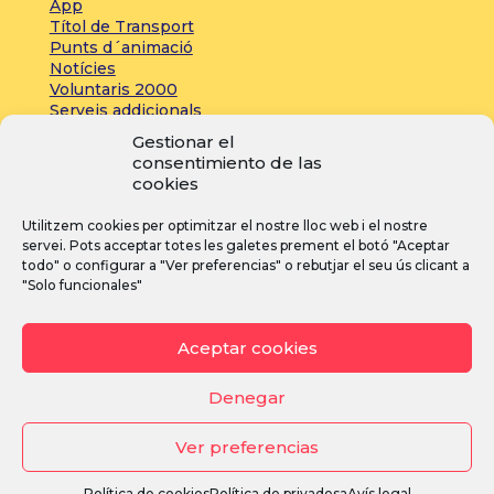
App
Títol de Transport
Punts d´animació
Notícies
Voluntaris 2000
Serveis addicionals
Gestionar el
consentimiento de las
Zona de prensa:
cookies
Acreditacions
Utilitzem cookies per optimitzar el nostre lloc web i el nostre
Inscripcions
servei. Pots acceptar totes les galetes prement el botó "Aceptar
Notícies
todo" o configurar a "Ver preferencias" o rebutjar el seu ús clicant a
"Solo funcionales"
I
F
Y
Aceptar cookies
n
a
o
s
c
u
Denegar
t
e
T
Ver preferencias
a
b
u
g
o
b
Avís legal
·
Política de privacitat
·
Política de cookies
Política de cookies
Política de privadesa
Avís legal