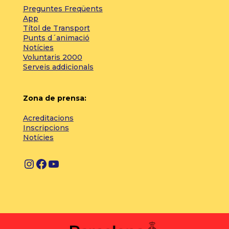
Preguntes Freqüents
App
Títol de Transport
Punts d´animació
Notícies
Voluntaris 2000
Serveis addicionals
Zona de prensa:
Acreditacions
Inscripcions
Notícies
I
F
Y
n
a
o
s
c
u
t
e
T
a
b
u