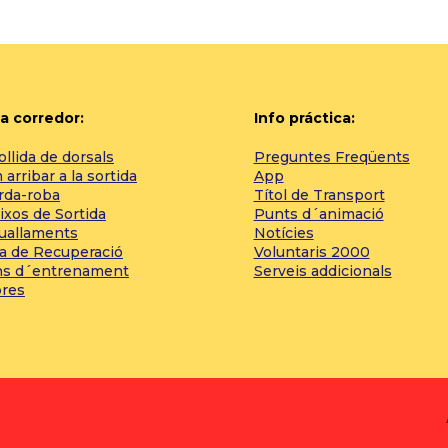
a corredor:
Info práctica:
llida de dorsals
Preguntes Freqüents
arribar a la sortida
App
rda-roba
Títol de Transport
ixos de Sortida
Punts d´animació
tuallaments
Notícies
a de Recuperació
Voluntaris 2000
ns d´entrenament
Serveis addicionals
bres