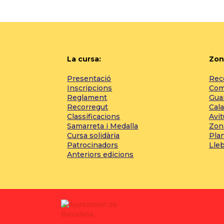
La cursa:
Zon
Presentació
Reco
Inscripcions
Com 
Reglament
Gua
Recorregut
Cala
Classificacions
Avi
Samarreta i Medalla
Zon
Cursa solidària
Pla
Patrocinadors
Lle
Anteriors edicions