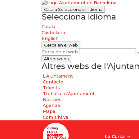
Català
Selecciona un idioma
Selecciona idioma
Català
Castellano
English
Cerca en el web
Cerca en el web
Altres webs
Altres webs de l'Ajunt
L'Ajuntament
Contacte
Tràmits
Treballa a l'Ajuntament
Notícies
Agenda
Mapa
Com s'hi va
La Cursa