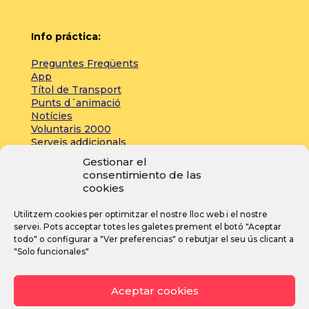
Info práctica:
Preguntes Freqüents
App
Títol de Transport
Punts d´animació
Notícies
Voluntaris 2000
Serveis addicionals
Gestionar el
consentimiento de las
Zona de prensa:
cookies
Acreditacions
Utilitzem cookies per optimitzar el nostre lloc web i el nostre
Inscripcions
servei. Pots acceptar totes les galetes prement el botó "Aceptar
Notícies
todo" o configurar a "Ver preferencias" o rebutjar el seu ús clicant a
"Solo funcionales"
I
F
Y
Aceptar cookies
n
a
o