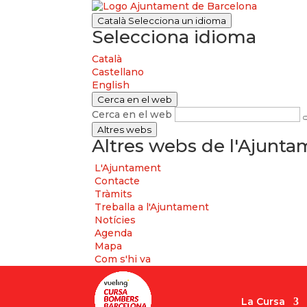
Català
Selecciona un idioma
Selecciona idioma
Català
Castellano
English
Cerca en el web
Cerca en el web
Altres webs
Altres webs de l'Ajunt
L'Ajuntament
Contacte
Tràmits
Treballa a l'Ajuntament
Notícies
Agenda
Mapa
Com s'hi va
La Cursa