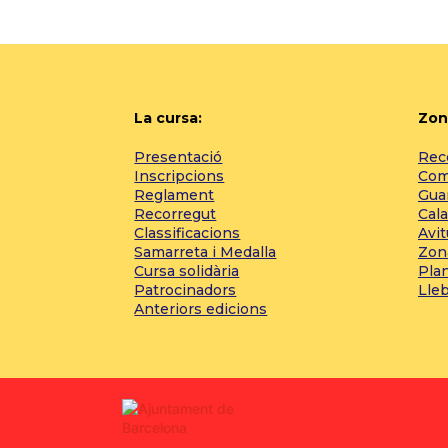
La cursa:
Zon
Presentació
Reco
Inscripcions
Com 
Reglament
Gua
Recorregut
Cala
Classificacions
Avi
Samarreta i Medalla
Zon
Cursa solidària
Pla
Patrocinadors
Lle
Anteriors edicions