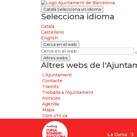
Català
Selecciona un idioma
Selecciona idioma
Català
Castellano
English
Cerca en el web
Cerca en el web
Altres webs
Altres webs de l'Ajunt
L'Ajuntament
Contacte
Tràmits
Treballa a l'Ajuntament
Notícies
Agenda
Mapa
Com s'hi va
La Cursa