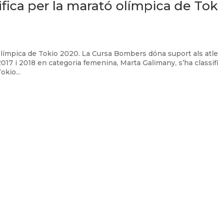
ifica per la marató olímpica de Tok
 olímpica de Tokio 2020. La Cursa Bombers dóna suport als atl
17 i 2018 en categoria femenina, Marta Galimany, s’ha classif
okio...