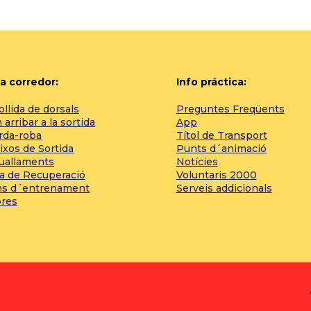
a corredor:
Info práctica:
llida de dorsals
Preguntes Freqüents
arribar a la sortida
App
rda-roba
Títol de Transport
ixos de Sortida
Punts d´animació
tuallaments
Notícies
a de Recuperació
Voluntaris 2000
ns d´entrenament
Serveis addicionals
bres