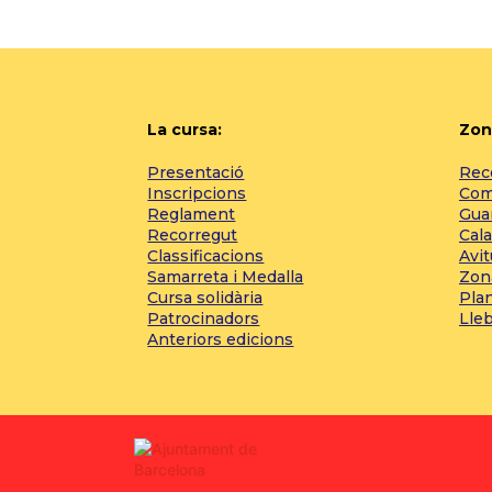
La cursa:
Zon
Presentació
Reco
Inscripcions
Com 
Reglament
Gua
Recorregut
Cala
Classificacions
Avi
Samarreta i Medalla
Zon
Cursa solidària
Pla
Patrocinadors
Lle
Anteriors edicions