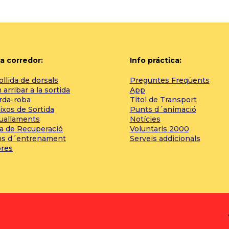
a corredor:
Info práctica:
llida de dorsals
Preguntes Freqüents
arribar a la sortida
App
rda-roba
Títol de Transport
ixos de Sortida
Punts d´animació
tuallaments
Notícies
a de Recuperació
Voluntaris 2000
ns d´entrenament
Serveis addicionals
bres