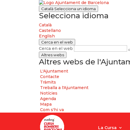
Català
Selecciona un idioma
Selecciona idioma
Català
Castellano
English
Cerca en el web
Cerca en el web
Altres webs
Altres webs de l'Ajunt
L'Ajuntament
Contacte
Tràmits
Treballa a l'Ajuntament
Notícies
Agenda
Mapa
Com s'hi va
La Cursa