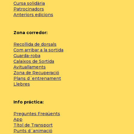
Cursa solidària
Patrocinadors
Anteriors edicions
Zona corredor:
Recollida de dorsals
Com arribar a la sortida
Guarda-roba
Calaixos de Sortida
Avituallaments
Zona de Recuperació
Plans d´entrenament
Llebres
Info práctica:
Preguntes Freqüents
App
Títol de Transport
Punts d´animació