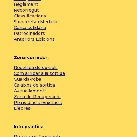
Reglament
Recorregut
Classificacions
Samarreta i Medalla
Cursa solidària
Patrocinadors
Anteriors Edicions
Zona corredor:
Recollida de dorsals
Com arribar a la sortida
Guarda-roba
Calaixos de sortida
Avituallaments
Zona de Recuperació
Plans d´entrenament
Llebres
Info práctica:
Preguntes Freqüents