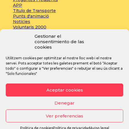
APP
Título de Transporte
Punts d'animació
Notícies
Voluntaris 2000
Servicios adicionales
Gestionar el
consentimiento de las
cookies
Zona de prensa:
Utilitzem cookies per optimitzar el nostre lloc web i el nostre
Acreditacions
servei. Pots acceptar totes les galetes prement el botó "Aceptar
Inscripcions
todo" o configurar a "Ver preferencias" o rebutjar el seu ús clicant a
Notícies
"Solo funcionales"
Instagram
Facebook
YouTube
Aceptar cookies
Denegar
Ver preferencias
Avís legal
·
Política de privacitat
·
Política de cookies
Politica de cookies
Politica de privacidad
Aviso legal