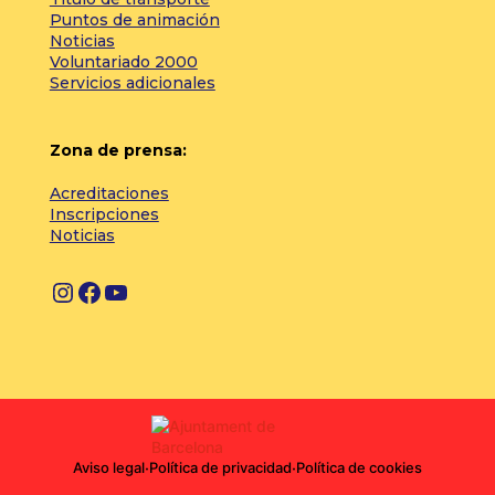
Puntos de animación
Noticias
Voluntariado 2000
Servicios adicionales
Zona de prensa:
Acreditaciones
Inscripciones
Noticias
I
F
Y
n
a
o
s
c
u
t
e
T
a
b
u
g
o
b
Aviso legal
·
Política de privacidad
·
Política de cookies
r
o
e