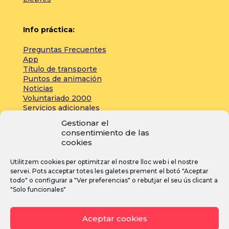
Info práctica:
Preguntas Frecuentes
App
Título de transporte
Puntos de animación
Noticias
Voluntariado 2000
Servicios adicionales
Gestionar el
consentimiento de las
Zona de prensa:
cookies
Acreditaciones
Utilitzem cookies per optimitzar el nostre lloc web i el nostre
Inscripciones
servei. Pots acceptar totes les galetes prement el botó "Aceptar
Noticias
todo" o configurar a "Ver preferencias" o rebutjar el seu ús clicant a
"Solo funcionales"
I
F
Y
Aceptar cookies
n
a
o