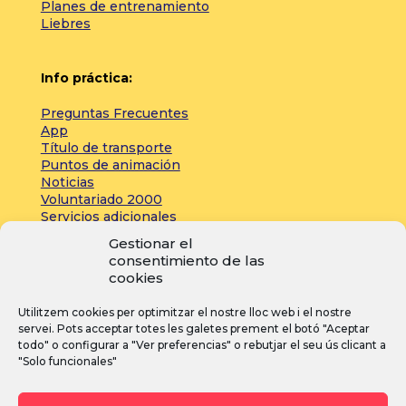
Planes de entrenamiento
Liebres
Info práctica:
Preguntas Frecuentes
App
Título de transporte
Puntos de animación
Noticias
Voluntariado 2000
Servicios adicionales
Gestionar el
consentimiento de las
Zona de prensa:
cookies
Acreditaciones
Utilitzem cookies per optimitzar el nostre lloc web i el nostre
Inscripciones
servei. Pots acceptar totes les galetes prement el botó "Aceptar
Noticias
todo" o configurar a "Ver preferencias" o rebutjar el seu ús clicant a
"Solo funcionales"
I
F
Y