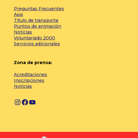
Preguntas Frecuentes
App
Título de transporte
Puntos de animación
Noticias
Voluntariado 2000
Servicios adicionales
Zona de prensa:
Acreditaciones
Inscripciones
Noticias
I
F
Y
n
a
o
s
c
u
t
e
T