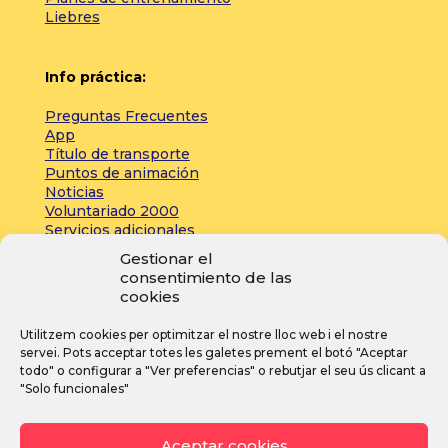
Liebres
Info práctica:
Preguntas Frecuentes
App
Título de transporte
Puntos de animación
Noticias
Voluntariado 2000
Servicios adicionales
Gestionar el
consentimiento de las
Zona de prensa:
cookies
Acreditaciones
Utilitzem cookies per optimitzar el nostre lloc web i el nostre
Inscripciones
servei. Pots acceptar totes les galetes prement el botó "Aceptar
Noticias
todo" o configurar a "Ver preferencias" o rebutjar el seu ús clicant a
"Solo funcionales"
I
F
Y
Aceptar cookies