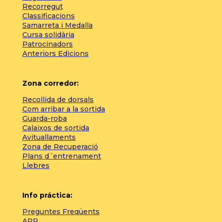
Recorregut
Classificacions
Samarreta i Medalla
Cursa solidària
Patrocinadors
Anteriors Edicions
Zona corredor:
Recollida de dorsals
Com arribar a la sortida
Guarda-roba
Calaixos de sortida
Avituallaments
Zona de Recuperació
Plans d´entrenament
Llebres
Info práctica:
Preguntes Freqüents
APP